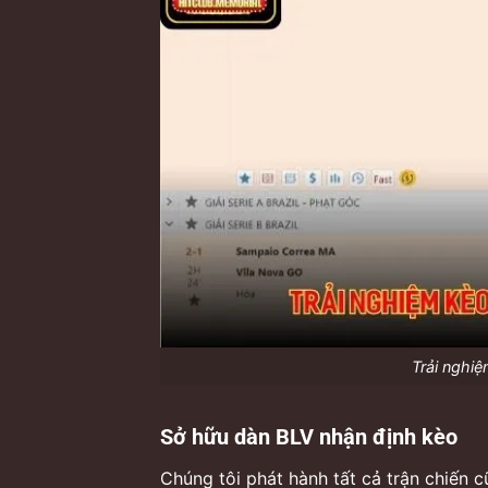
Trải nghi
Sở hữu dàn BLV nhận định kèo
Chúng tôi phát hành tất cả trận chiến 