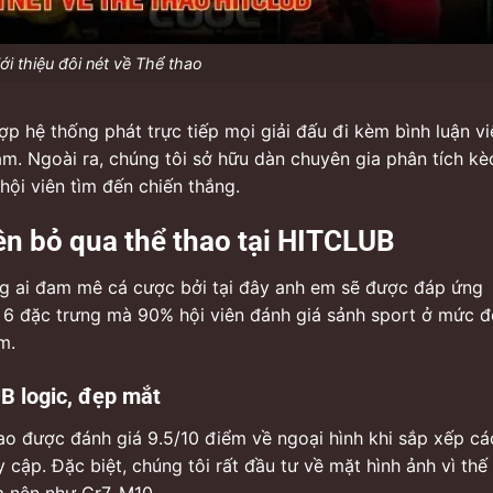
ới thiệu đôi nét về Thể thao
p hệ thống phát trực tiếp mọi giải đấu đi kèm bình luận vi
m. Ngoài ra, chúng tôi sở hữu dàn chuyên gia phân tích kè
hội viên tìm đến chiến thắng.
ên bỏ qua thể thao tại HITCLUB
ng ai đam mê cá cược bởi tại đây anh em sẽ được đáp ứng
 là 6 đặc trưng mà 90% hội viên đánh giá sảnh sport ở mức 
m.
UB logic, đẹp mắt
o được đánh giá 9.5/10 điểm về ngoại hình khi sắp xếp cá
 cập. Đặc biệt, chúng tôi rất đầu tư về mặt hình ảnh vì thế