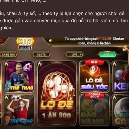
m nên như Cr7, M10, ….
ỉu, châu Á, tỷ số, … theo tỷ lệ lựa chọn cho người chơi dễ
sẽ được gắn vào chuyên mục qua đó hỗ trợ hội viên mới tìm
nghiệm.