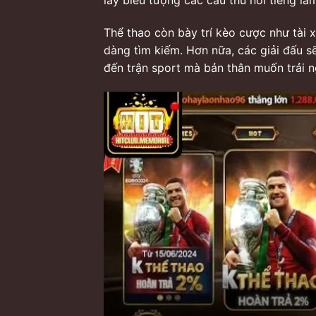
lấy biểu tượng các cầu thủ nổi tiếng là
Thể thao còn bày trí kèo cược như tài x
dàng tìm kiếm. Hơn nữa, các giải đấu 
đến trận sport mà bản thân muốn trải 