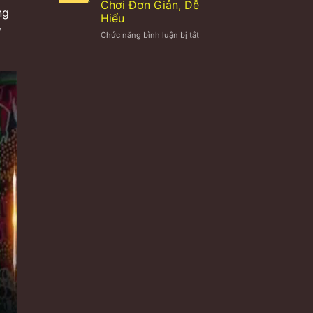
Chơi Đơn Giản, Dễ
Xí
Giả
ng
Hiểu
Ngầu
Và
y
Các
Chức năng bình luận bị tắt
ở
Dấu
Bầu
Hiệu
Cua
Giả
Tại
Mạo
Cổng
Cần
Game
Tránh
Hitclub
–
Luật
Chơi
Đơn
Giản,
Dễ
Hiểu