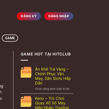
ĐĂNG KÝ
ĐĂNG NHẬP
GAME
GAME HOT TẠI HITCLUB
Ăn Khế Trả Vàng –
Chinh Phục Vận
May, Săn Slots Hấp
Dẫn
ng
Chức năng bình luận bị tắt
ở
h
Ăn
Khế
ểu
Keno – Trò Chơi
Trả
Quay Xổ Số May
Vàng
Mắn Nhận Thưởng