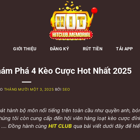
GIỚI THIỆU
ĐĂNG KÝ
RÚT TIỀN
TẢI APP
hám Phá 4 Kèo Cược Hot Nhất 2025
ÀO
THÁNG MƯỜI MỘT 3, 2025
BỞI
SEO
hát hành bộ môn nổi tiếng trên toàn cầu như quyền anh, bó
chúng tôi còn cung cấp đến hội viên hàng loạt kèo cược đỉn
u, …. Đồng hành cùng
HIT CLUB
qua bài viết dưới đây để hi