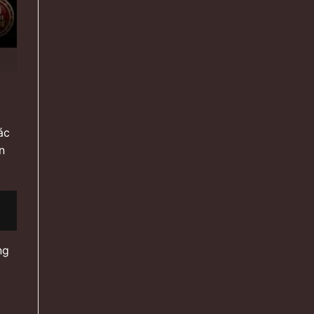
ác
n
ng