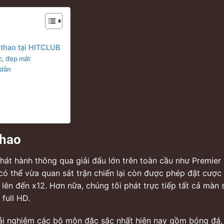
 thao tại HITCLUB
c, đẹp mắt
 dẫn
thao
át hành thông qua giải đấu lớn trên toàn cầu như Premier
 có thể vừa quan sát trận chiến lại còn được phép đặt cược
lên đến x12. Hơn nữa, chúng tôi phát trực tiếp tất cả màn 
full HD.
rải nghiệm các bộ môn đặc sắc nhất hiện nay gồm bóng đá,