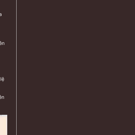
a
ên
lệ
ên